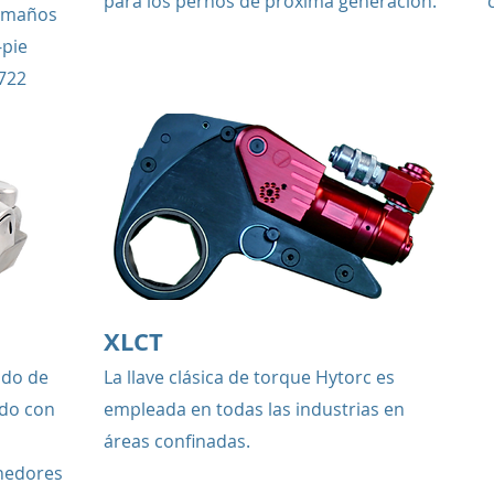
para los pernos de próxima generación.
tamaños
-pie
722
XLCT
ado de
La llave clásica de torque Hytorc es
ado con
empleada en todas las industrias en
áreas confinadas.
enedores