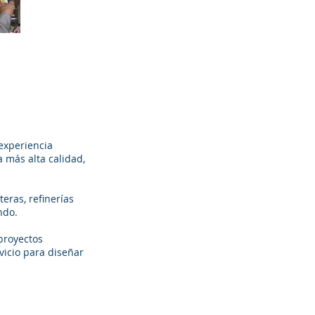
experiencia
 más alta calidad,
eras, refinerías
ndo.
proyectos
vicio para diseñar