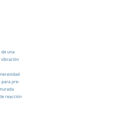
a de una
n vibración
 necesidad
o para pre-
anurada
 de reacción